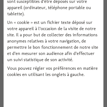
sont susceptibles d’être déposés sur votre
Réf :
3016600053022
appareil (ordinateur, téléphone portable ou
tablette).
Indisponible
Un « cookie » est un fichier texte déposé sur
votre appareil à l’occasion de la visite de notre
Ajouter à ma liste d'envies
site. Il a pour but de collecter des informations
anonymes relatives à votre navigation, de
Stylo
couleur turquoise, pour tissu, ardoise, carton, papier, verre.
permettre le bon fonctionnement de notre site
et d’en mesurer son audience afin d’effectuer
un suivi statistique de son activité.
Tweet
Partager
Google+
Pinterest
Vous pouvez régler vos préférences en matière
Aucun point de fidélité pour ce produit.
cookies en utilisant les onglets à gauche.
Autres produits