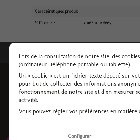
Caractéristiques produit
Référence :
3016600056665
Lettre d'informations
Lors de la consultation de notre site, des cookie
(ordinateur, téléphone portable ou tablette).
Un « cookie » est un fichier texte déposé sur votre
INFORMATIONS
pour but de collecter des informations anonymes
Livraison
fonctionnement de notre site et d’en mesurer son
activité.
Conditions d'utilisation
Paiement sécurisé
Vous pouvez régler vos préférences en matière co
Politique de confidentialité
Contactez-nous
Plan du site
Configurer