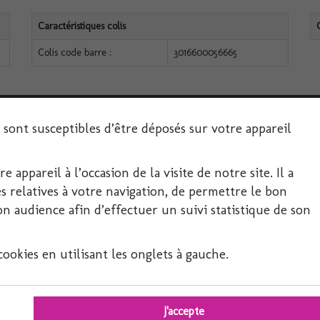
Caractéristiques colis
Colis code barre :
3016600056665
s sont susceptibles d’être déposés sur votre appareil
 appareil à l’occasion de la visite de notre site. Il a
SERVICE CLIENT
 relatives à votre navigation, de permettre le bon
 audience afin d’effectuer un suivi statistique de son
Décoration-Fête.com, FIRPLAST
Département Festif 4 RUE DE PROVENCE
okies en utilisant les onglets à gauche.
69800 SAINT PRIEST
04 37 25 03 95
responsable.axho@orange.fr
J'accepte