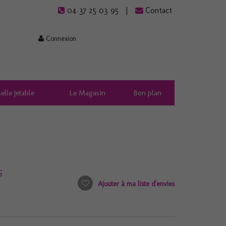
04 37 25 03 95
Contact
Connexion
elle Jetable
Le Magasin
Bon plan
5
Ajouter à ma liste d'envies