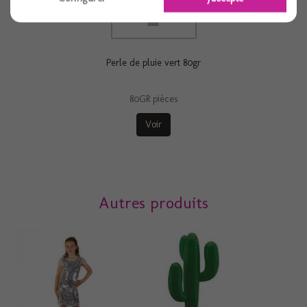
Perle de pluie vert 80gr
80GR pièces
Voir
Autres produits