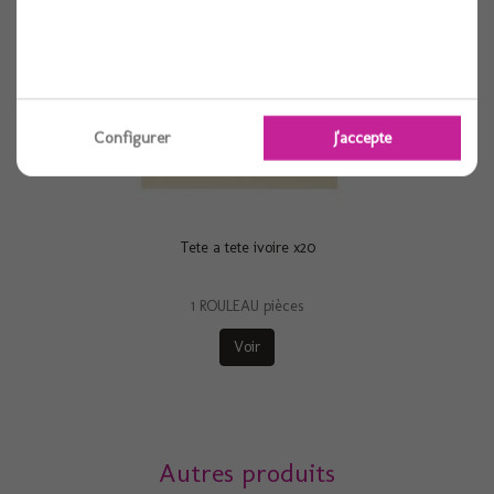
Configurer
J'accepte
Tete a tete ivoire x20
1 ROULEAU pièces
Voir
Autres produits