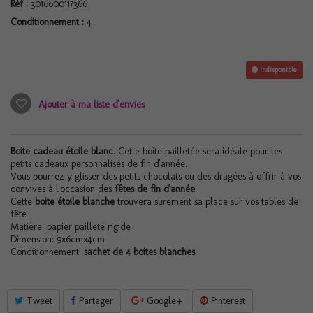
Réf :
3016600117366
Conditionnement :
4
Indisponible
Ajouter à ma liste d'envies
Boite cadeau étoile blanc
. Cette boite pailletée sera idéale pour les
petits cadeaux personnalisés de fin d'année.
Vous pourrez y glisser des petits chocolats ou des dragées à offrir à vos
convives à l'occasion des f
êtes de fin d'année
.
Cette
boite étoile blanche
trouvera surement sa place sur vos tables de
fête
Matière: papier pailleté rigide
Dimension: 9x6cmx4cm
Conditionnement:
sachet de 4 boites blanches
Tweet
Partager
Google+
Pinterest