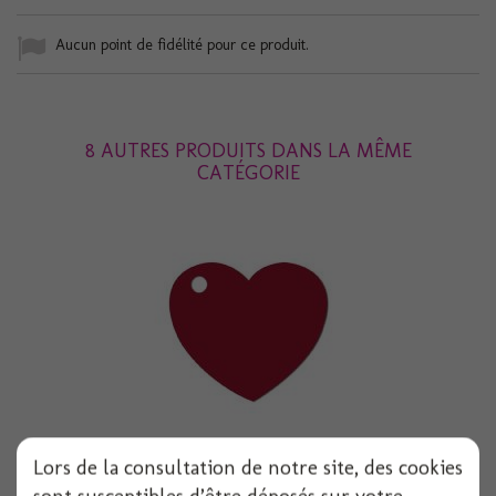
Aucun point de fidélité pour ce produit.
8 AUTRES PRODUITS DANS LA MÊME
CATÉGORIE
Lors de la consultation de notre site, des cookies
Etiquette coeur bordeaux x50