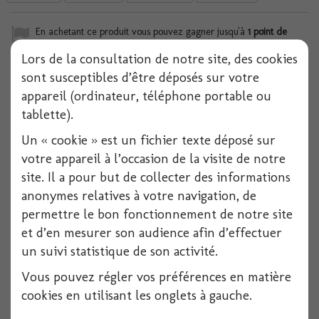
En achetant ce produit vous pouvez gagner jusqu'à
1
point de
fidélité
. Votre panier totalisera
1
point de fidélité
pouvant être
Lors de la consultation de notre site, des cookies
transformé(s) en un bon de réduction de
0,20 €
.
sont susceptibles d’être déposés sur votre
appareil (ordinateur, téléphone portable ou
tablette).
4 AUTRES PRODUITS DANS LA MÊME
Un « cookie » est un fichier texte déposé sur
CATÉGORIE
votre appareil à l’occasion de la visite de notre
site. Il a pour but de collecter des informations
anonymes relatives à votre navigation, de
permettre le bon fonctionnement de notre site
et d’en mesurer son audience afin d’effectuer
un suivi statistique de son activité.
Vous pouvez régler vos préférences en matière
cookies en utilisant les onglets à gauche.