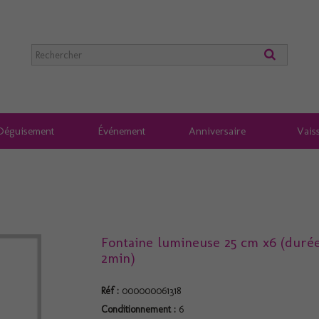
Déguisement
Événement
Anniversaire
Vaiss
Fontaine lumineuse 25 cm x6 (duré
2min)
Réf :
000000061318
Conditionnement :
6