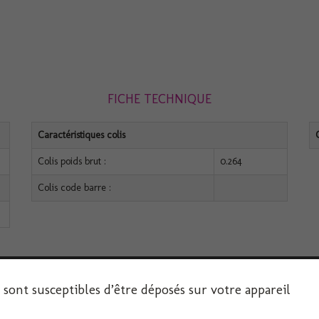
FICHE TECHNIQUE
Caractéristiques colis
Colis poids brut :
0.264
Colis code barre :
s sont susceptibles d’être déposés sur votre appareil