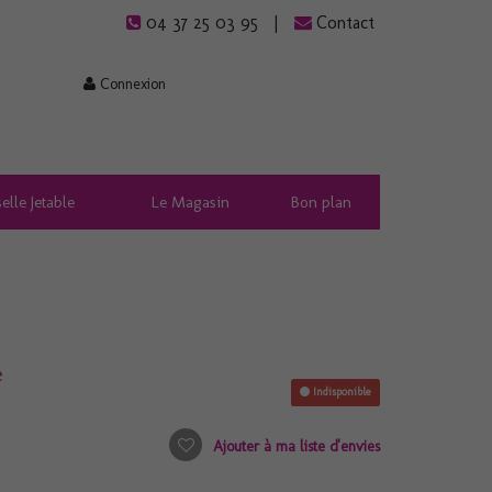
04 37 25 03 95
Contact
Connexion
elle Jetable
Le Magasin
Bon plan
e
Indisponible
Ajouter à ma liste d'envies