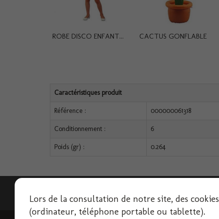
ROBE DISCO ENFANT...
CACTUS GONFLABLE
Caractéristiques produit
Référence :
000000061318
Conditionnement :
6
Poids (gr) :
0.264
Lettre d'informations
Lors de la consultation de notre site, des cookie
(ordinateur, téléphone portable ou tablette).