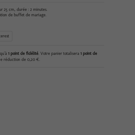
ur 25 cm, durée : 2 minutes.
ation de buffet de mariage.
terest
squ'à
1
point de fidélité
. Votre panier totalisera
1
point de
de réduction de
0,20 €
.