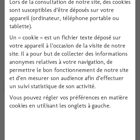
Lors de la consultation de notre site, des cookies
Réf :
000000005462
sont susceptibles d’être déposés sur votre
Conditionnement :
1
appareil (ordinateur, téléphone portable ou
tablette).
Indisponible
Un « cookie » est un fichier texte déposé sur
votre appareil à l’occasion de la visite de notre
Ajouter à ma liste d'envies
site. Il a pour but de collecter des informations
anonymes relatives à votre navigation, de
Cartes concours de lacher de ballons
, lot de 100 cartes.
permettre le bon fonctionnement de notre site
et d’en mesurer son audience afin d’effectuer
un suivi statistique de son activité.
Tweet
Partager
Google+
Pinterest
Vous pouvez régler vos préférences en matière
En achetant ce produit vous pouvez gagner jusqu'à
1
point de
cookies en utilisant les onglets à gauche.
fidélité
. Votre panier totalisera
1
point de fidélité
pouvant être
transformé(s) en un bon de réduction de
0,20 €
.