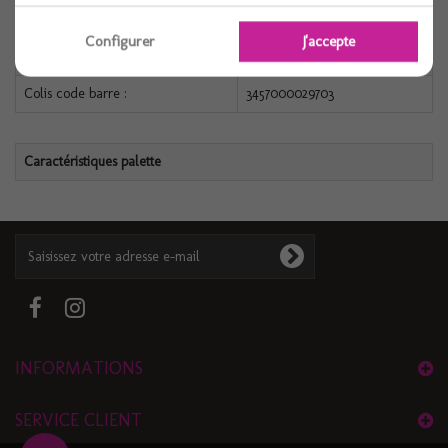
Configurer
J'accepte
Caractéristiques colis
Colis code barre :
3457000029703
Caractéristiques palette
INFORMATIONS
SERVICE CLIENT