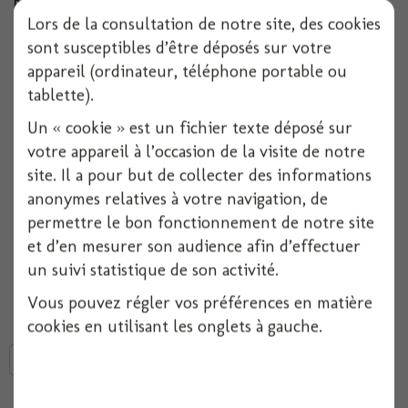
Réf :
000000013681
Lors de la consultation de notre site, des cookies
Conditionnement :
50
sont susceptibles d’être déposés sur votre
appareil (ordinateur, téléphone portable ou
tablette).
Indisponible
Un « cookie » est un fichier texte déposé sur
Ajouter à ma liste d'envies
votre appareil à l’occasion de la visite de notre
site. Il a pour but de collecter des informations
anonymes relatives à votre navigation, de
Verrines plates Ibiza
noires, en plastique PS (polystyrène), 80x79x10
mm, par lot de
50 unités
.
permettre le bon fonctionnement de notre site
Des
mini contenants
aux formes ORGANZAaniques et élégantes en
et d’en mesurer son audience afin d’effectuer
parfaite adéquation avec les saveurs subtiles de
verrines
et autres
préparations culinaires.
un suivi statistique de son activité.
Conçue à partir de matériaux recyclables, cette
amuse bouche Ibiza
convaincra tout ORGANZAanisateur de cocktails.
Vous pouvez régler vos préférences en matière
cookies en utilisant les onglets à gauche.
Tweet
Partager
Google+
Pinterest