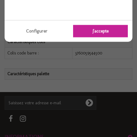
Référence :
000000013681
Conditionnement :
50
Configurer
J'accepte
Caractéristiques colis
Colis code barre :
3760059544500
Caractéristiques palette