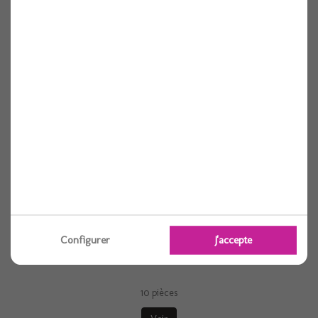
Serviette elegance lily rouge 40cm x10
10 pièces
Voir
Configurer
J'accepte
Serviette elegance cristal granit 40cm x10
10 pièces