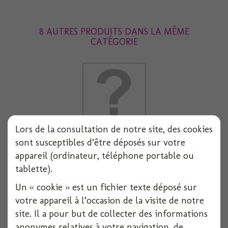
8 AUTRES PRODUITS DANS LA MÊME
CATÉGORIE
Lors de la consultation de notre site, des cookies
sont susceptibles d’être déposés sur votre
Serviette dunilin blanche 40x40cm x12
appareil (ordinateur, téléphone portable ou
tablette).
12 pièces
Un « cookie » est un fichier texte déposé sur
Voir
votre appareil à l’occasion de la visite de notre
site. Il a pour but de collecter des informations
anonymes relatives à votre navigation, de