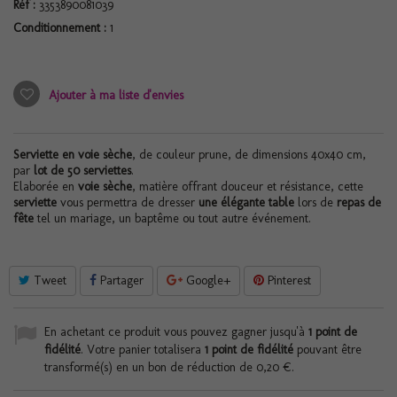
Réf :
3353890081039
Conditionnement :
1
Ajouter à ma liste d'envies
Serviette en voie sèche
, de couleur prune, de dimensions 40x40 cm,
par
lot de 50 serviettes
.
Elaborée en
voie sèche
, matière offrant douceur et résistance, cette
serviette
vous permettra de dresser
une élégante table
lors de
repas de
fête
tel un mariage, un baptême ou tout autre événement.
Tweet
Partager
Google+
Pinterest
En achetant ce produit vous pouvez gagner jusqu'à
1
point de
fidélité
. Votre panier totalisera
1
point de fidélité
pouvant être
transformé(s) en un bon de réduction de
0,20 €
.