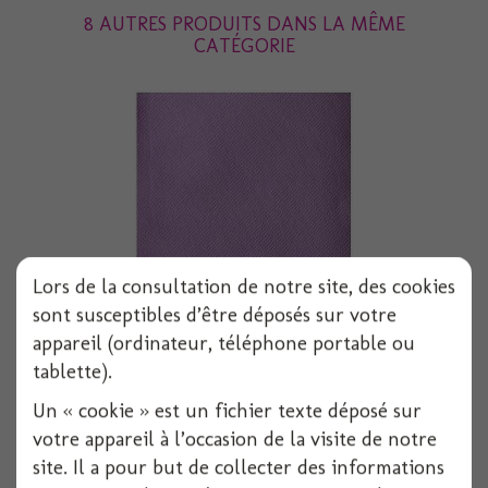
8 AUTRES PRODUITS DANS LA MÊME
CATÉGORIE
Lors de la consultation de notre site, des cookies
sont susceptibles d’être déposés sur votre
appareil (ordinateur, téléphone portable ou
Serviette voie seche 40x40 cm parme x50
tablette).
Un « cookie » est un fichier texte déposé sur
votre appareil à l’occasion de la visite de notre
Voir
site. Il a pour but de collecter des informations