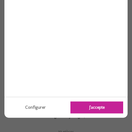
Serviette elegance lily blanche 40cm x10
10 pièces
Voir
Configurer
J'accepte
Serviette elegance lily rouge 40cm x10
10 pièces