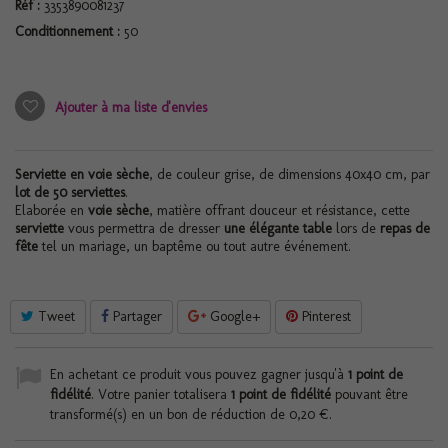
Réf :
3353890081237
Conditionnement :
50
Ajouter à ma liste d'envies
Serviette en voie sèche
, de couleur grise, de dimensions 40x40 cm, par
lot de 50 serviettes
.
Elaborée en
voie sèche
, matière offrant douceur et résistance, cette
serviette
vous permettra de dresser
une élégante table
lors de
repas de
fête
tel un mariage, un baptême ou tout autre événement.
Tweet
Partager
Google+
Pinterest
En achetant ce produit vous pouvez gagner jusqu'à
1
point de
fidélité
. Votre panier totalisera
1
point de fidélité
pouvant être
transformé(s) en un bon de réduction de
0,20 €
.