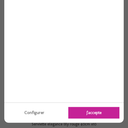
Serviette elegance lily blanche 40cm x10
10 pièces
Voir
Configurer
J'accepte
Serviette elegance lily rouge 40cm x10