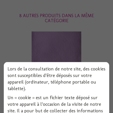
8 AUTRES PRODUITS DANS LA MÊME
CATÉGORIE
Lors de la consultation de notre site, des cookies
sont susceptibles d’être déposés sur votre
appareil (ordinateur, téléphone portable ou
tablette).
Serviette voie seche 40x40 cm parme x50
Un « cookie » est un fichier texte déposé sur
votre appareil à l’occasion de la visite de notre
site. Il a pour but de collecter des informations
Voir