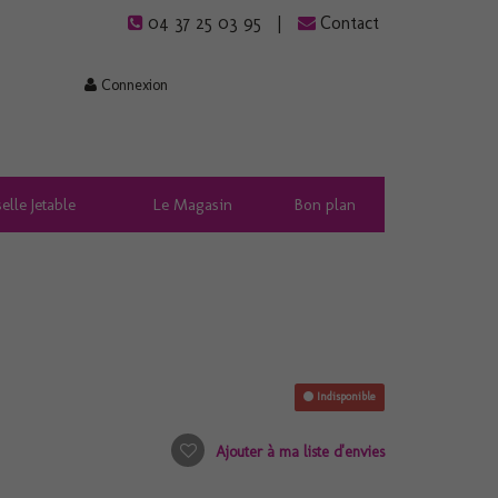
04 37 25 03 95
Contact
Connexion
elle Jetable
Le Magasin
Bon plan
Indisponible
Ajouter à ma liste d'envies