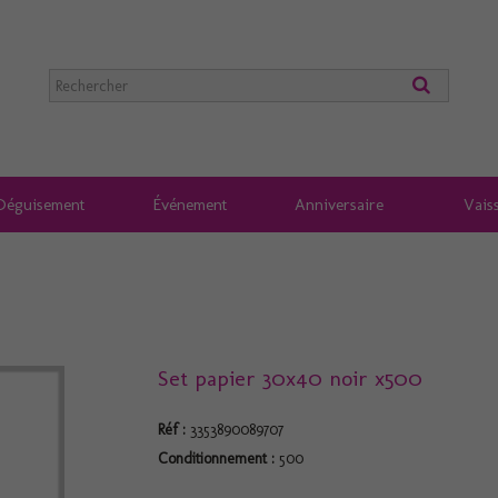
Déguisement
Événement
Anniversaire
Vaiss
Set papier 30x40 noir x500
Réf :
3353890089707
Conditionnement :
500