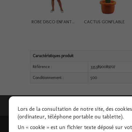
ROBE DISCO ENFANT...
CACTUS GONFLABLE
Caractéristiques produit
Référence :
3353890089707
Conditionnement :
500
Lettre d'informations
Lors de la consultation de notre site, des cookie
(ordinateur, téléphone portable ou tablette).
Un « cookie » est un fichier texte déposé sur votre
INFORMATIONS