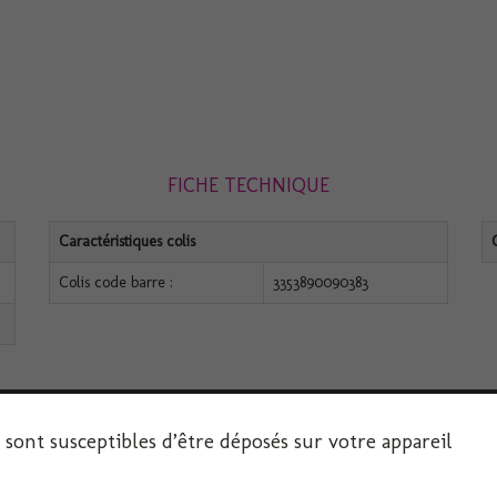
FICHE TECHNIQUE
Caractéristiques colis
Colis code barre :
3353890090383
s sont susceptibles d’être déposés sur votre appareil