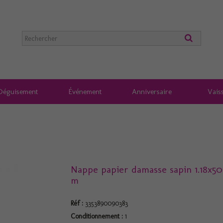
Déguisement
Événement
Anniversaire
Vaiss
Nappe papier damasse sapin 1.18x50
m
Réf :
3353890090383
Conditionnement :
1