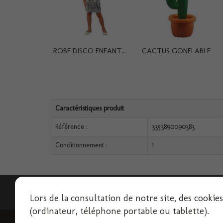
ROBE DISCO ENFANT...
CACTUS GONFLABLE
Caractéristiques produit
Référence :
3353890090383
Conditionnement :
1
Lettre d'informations
Lors de la consultation de notre site, des cookie
(ordinateur, téléphone portable ou tablette).