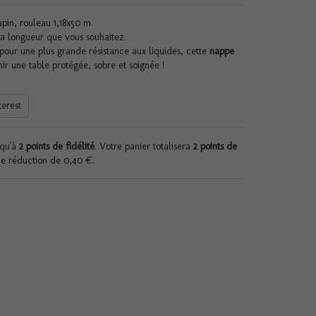
pin, rouleau 1,18x50 m.
a longueur que vous souhaitez.
pour une plus grande résistance aux liquides, cette
nappe
r une table protégée, sobre et soignée !
terest
squ'à
2
points de fidélité
. Votre panier totalisera
2
points de
de réduction de
0,40 €
.