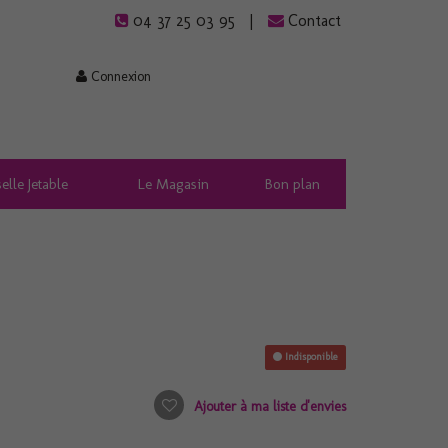
04 37 25 03 95
Contact
Connexion
elle Jetable
Le Magasin
Bon plan
Indisponible
Ajouter à ma liste d'envies