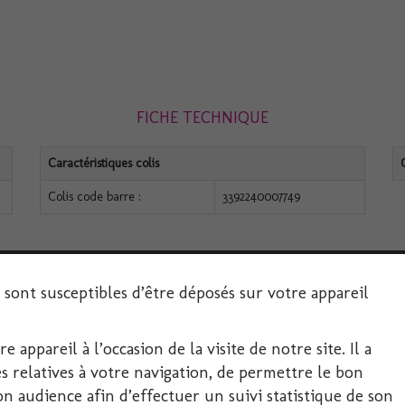
FICHE TECHNIQUE
Caractéristiques colis
Colis code barre :
3392240007749
s sont susceptibles d’être déposés sur votre appareil
 appareil à l’occasion de la visite de notre site. Il a
SERVICE CLIENT
 relatives à votre navigation, de permettre le bon
 audience afin d’effectuer un suivi statistique de son
Décoration-Fête.com, FIRPLAST