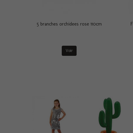
5 branches orchidees rose 110cm
F
Voir