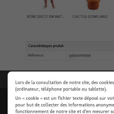
ROBE DISCO ENFANT...
CACTUS GONFLABLE
Caractéristiques produit
Référence :
3392240007749
Lettre d'informations
Lors de la consultation de notre site, des cookie
(ordinateur, téléphone portable ou tablette).
Un « cookie » est un fichier texte déposé sur votre
INFORMATIONS
pour but de collecter des informations anonymes
Livraison
fonctionnement de notre site et d’en mesurer son