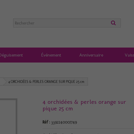
Déguisement
Événement
Anniversaire
Vaiss
4 ORCHIDÉES & PERLES ORANGE SUR PIQUE 25 cm
4 orchidées & perles orange sur
pique 25 cm
Réf :
3392240007749