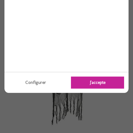
Squelette noir et rouge 120cm
1 pièces
Voir
Configurer
J'accepte