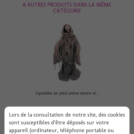
8 AUTRES PRODUITS DANS LA MÊME
CATÉGORIE
Squelette sur pied anime sonore et...
1 pièces
Lors de la consultation de notre site, des cookies
Voir
sont susceptibles d’être déposés sur votre
appareil (ordinateur, téléphone portable ou