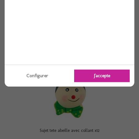
Couple maries vieux
Voir
Configurer
J'accepte
Sujet tete abeille avec collant x12