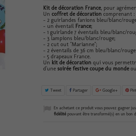
Kit de décoration France
, pour agrémen
Un
coffret de décoration
comprenant :
- 2 guirlandes fanions bleu/blanc/roug
- un éventail
France
;
- 1 guirlande 7 éventails bleu/blanc/rou
- 3 lampions bleu/blanc/rouge;
- 2 cut out "Marianne";
- 2 éventails de 36 cm bleu/blanc/rouge
- 5 drapeaux France.
Un
kit de décoration
qui vous permettra 
d'une
soirée festive coupe du monde
ou
Tweet
Partager
Google+
Pin
En achetant ce produit vous pouvez gagner ju
fidélité
pouvant être transformé(s) en un bon 