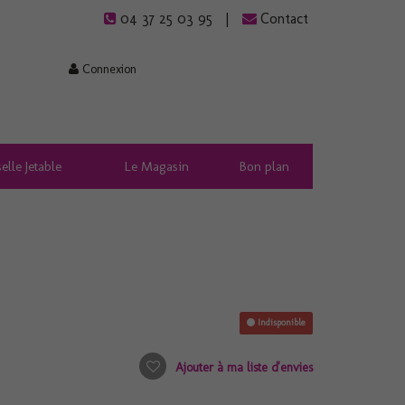
04 37 25 03 95
Contact
Connexion
elle Jetable
Le Magasin
Bon plan
Indisponible
Ajouter à ma liste d'envies