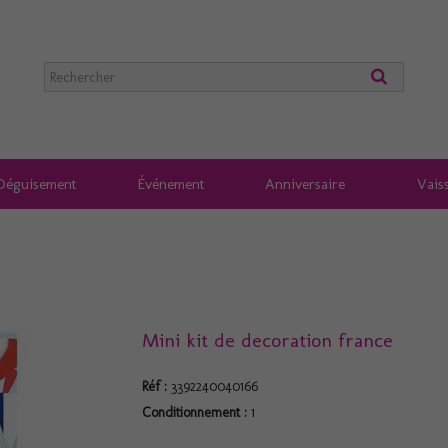
Déguisement
Événement
Anniversaire
Vaiss
Mini kit de decoration france
Réf :
3392240040166
Conditionnement :
1