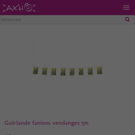
Togg
navig
Guirlande fanions vendanges 5m