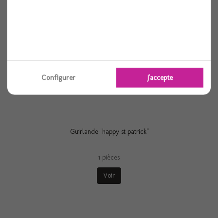
Configurer
J'accepte
Guirlande "happy st patrick"
1 pièces
Voir