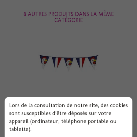
8 AUTRES PRODUITS DANS LA MÊME
CATÉGORIE
Lors de la consultation de notre site, des cookies
Guirlande fanion geante france special...
sont susceptibles d’être déposés sur votre
appareil (ordinateur, téléphone portable ou
tablette).
Voir