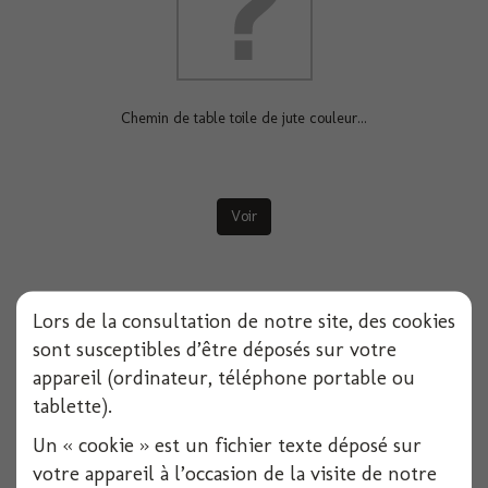
Chemin de table toile de jute couleur...
Voir
Lors de la consultation de notre site, des cookies
sont susceptibles d’être déposés sur votre
appareil (ordinateur, téléphone portable ou
tablette).
Un « cookie » est un fichier texte déposé sur
votre appareil à l’occasion de la visite de notre
Chemin de table toile de jute couleur...