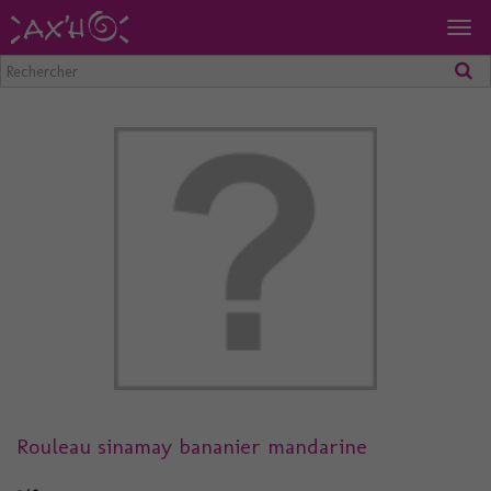
Togg
navig
Rouleau sinamay bananier mandarine