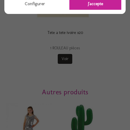
Configurer
J'accepte
Tete a tete ivoire x20
1 ROULEAU pièces
Voir
Autres produits