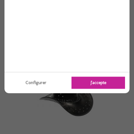
Chapeau melon reglable (57-59) satin noir
Voir
Configurer
J'accepte