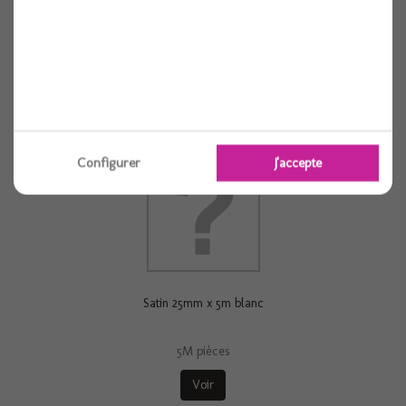
Satin orange 6 mm x25 m
Voir
Configurer
J'accepte
Satin 25mm x 5m blanc
5M pièces
Voir