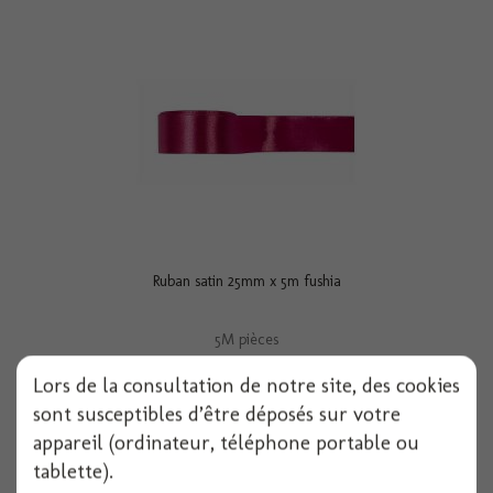
Ruban satin 25mm x 5m fushia
5M pièces
Voir
Lors de la consultation de notre site, des cookies
sont susceptibles d’être déposés sur votre
appareil (ordinateur, téléphone portable ou
tablette).