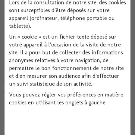
Lors de la consultation de notre site, des cookies
Réf :
3660380011057
sont susceptibles d’être déposés sur votre
Conditionnement :
2
appareil (ordinateur, téléphone portable ou
tablette).
Indisponible
Un « cookie » est un fichier texte déposé sur
votre appareil à l’occasion de la visite de notre
Ajouter à ma liste d'envies
site. Il a pour but de collecter des informations
anonymes relatives à votre navigation, de
Photophore "C'est la fête"
Rouge, par lot de 2 photophores.
permettre le bon fonctionnement de notre site
et d’en mesurer son audience afin d’effectuer
un suivi statistique de son activité.
Tweet
Partager
Google+
Pinterest
Vous pouvez régler vos préférences en matière
cookies en utilisant les onglets à gauche.
Aucun point de fidélité pour ce produit.
Autres produits