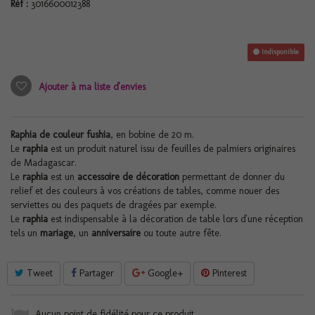
Réf :
3016600012388
Indisponible
Ajouter à ma liste d'envies
Raphia de couleur fushia
, en bobine de 20 m.
Le
raphia
est un produit naturel issu de feuilles de palmiers originaires
de Madagascar.
Le
raphia
est un
accessoire de décoration
permettant de donner du
relief et des couleurs à vos créations de tables, comme nouer des
serviettes ou des paquets de dragées par exemple.
Le
raphia
est indispensable à la décoration de table lors d'une réception
tels un
mariage
, un
anniversaire
ou toute autre fête.
Tweet
Partager
Google+
Pinterest
Aucun point de fidélité pour ce produit.