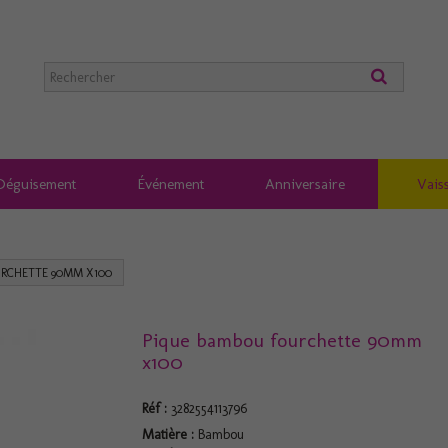
Déguisement
Événement
Anniversaire
Vaiss
URCHETTE 90MM X100
Pique bambou fourchette 90mm
x100
Réf :
3282554113796
Matière :
Bambou