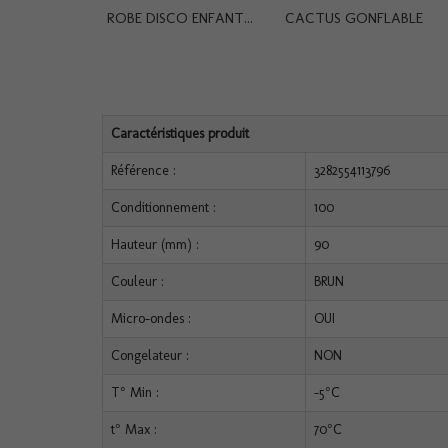
ROBE DISCO ENFANT...
CACTUS GONFLABLE
Caractéristiques produit
Référence :
3282554113796
Conditionnement :
100
Hauteur (mm) :
90
Couleur :
BRUN
Micro-ondes :
OUI
Congelateur :
NON
T° Min :
-5°C
t° Max :
70°C