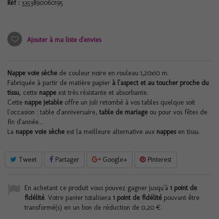
Réf :
3353890060195
Ajouter à ma liste d'envies
Nappe voie sèche
de couleur noire en rouleau 1,20x10 m.
Fabriquée à partir de matière papier
à l'aspect et au toucher proche du
tissu
, cette
nappe
est très résistante et absorbante.
Cette
nappe jetable
offre un joli retombé à vos tables quelque soit
l'occasion : table d'anniversaire,
table de mariage
ou pour vos fêtes de
fin d'année...
La
nappe voie sèche
est la meilleure alternative aux
nappes
en tissu.
Tweet
Partager
Google+
Pinterest
En achetant ce produit vous pouvez gagner jusqu'à
1
point de
fidélité
. Votre panier totalisera
1
point de fidélité
pouvant être
transformé(s) en un bon de réduction de
0,20 €
.