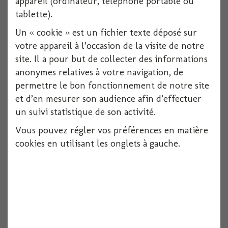
appareil (ordinateur, téléphone portable ou
Voir
tablette).
Un « cookie » est un fichier texte déposé sur
votre appareil à l’occasion de la visite de notre
site. Il a pour but de collecter des informations
anonymes relatives à votre navigation, de
permettre le bon fonctionnement de notre site
et d’en mesurer son audience afin d’effectuer
un suivi statistique de son activité.
Vous pouvez régler vos préférences en matière
cookies en utilisant les onglets à gauche.
Nappe papier damasse chocolat 1.18x25 m
1 pièces
Voir