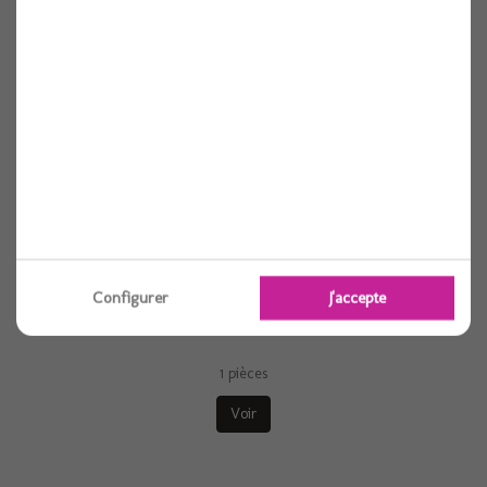
Configurer
J'accepte
Ballon alu rond baby girl rose etoile 18"...
1 pièces
Voir