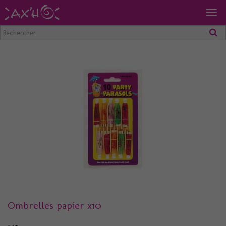
Togg
navig
Ombrelles papier x10