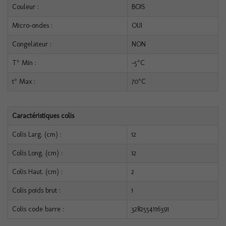
Couleur :
BOIS
Micro-ondes :
OUI
Congelateur :
NON
T° Min :
-5°C
t° Max :
70°C
Caractéristiques colis
Colis Larg. (cm) :
12
Colis Long. (cm) :
12
Colis Haut. (cm) :
2
Colis poids brut :
1
Colis code barre :
3282554116391