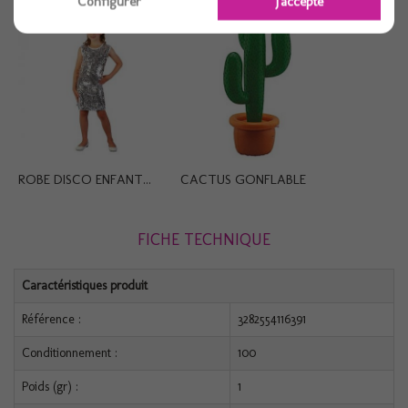
Configurer
J'accepte
ROBE DISCO ENFANT...
CACTUS GONFLABLE
FICHE TECHNIQUE
Caractéristiques produit
Référence :
3282554116391
Conditionnement :
100
Poids (gr) :
1