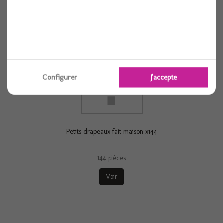
Voir
Configurer
J'accepte
Petits drapeaux fait maison x144
144 pièces
Voir