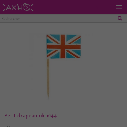
Togg
navig
Petit drapeau uk x144