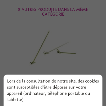
8 AUTRES PRODUITS DANS LA MÊME
CATÉGORIE
Pique noeud 105mm bambou x100
Lors de la consultation de notre site, des cookies
sont susceptibles d’être déposés sur votre
100 pièces
appareil (ordinateur, téléphone portable ou
tablette).
Voir