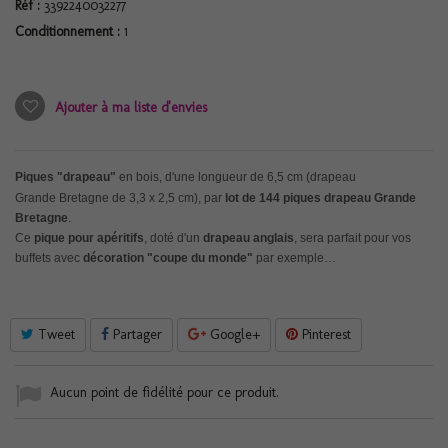
Réf :
3392240032277
Conditionnement :
1
Ajouter à ma liste d'envies
Piques "drapeau"
en bois, d'une longueur de 6,5 cm (drapeau
Grande Bretagne de 3,3 x 2,5 cm), par
lot de 144 piques drapeau Grande
Bretagne
.
Ce
pique pour apéritifs
, doté d'un
drapeau anglais
, sera parfait pour vos
buffets avec
décoration "coupe du monde"
par exemple…
Tweet
Partager
Google+
Pinterest
Aucun point de fidélité pour ce produit.