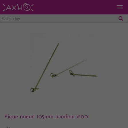
Togg
navig
Pique noeud 105mm bambou x100