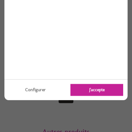
Petit drapeau uk x144
1 pièces
Configurer
J'accepte
Voir
Autres produits