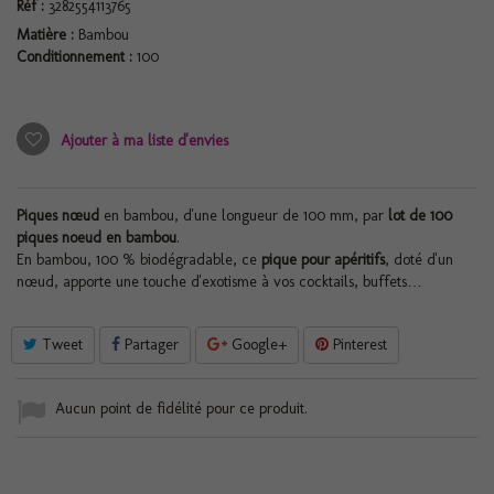
Réf :
3282554113765
Matière :
Bambou
Conditionnement :
100
Ajouter à ma liste d'envies
Piques nœud
en bambou, d'une longueur de 100 mm, par
lot de 100
piques noeud en bambou
.
En bambou, 100 % biodégradable, ce
pique pour apéritifs
, doté d'un
nœud, apporte une touche d'exotisme à vos cocktails, buffets…
Tweet
Partager
Google+
Pinterest
Aucun point de fidélité pour ce produit.