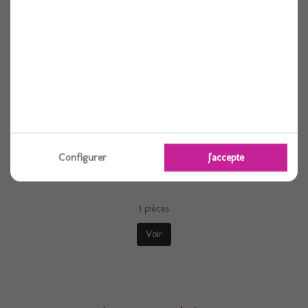
Configurer
J'accepte
Ballon alu rond baby girl rose etoile 18"...
1 pièces
Voir