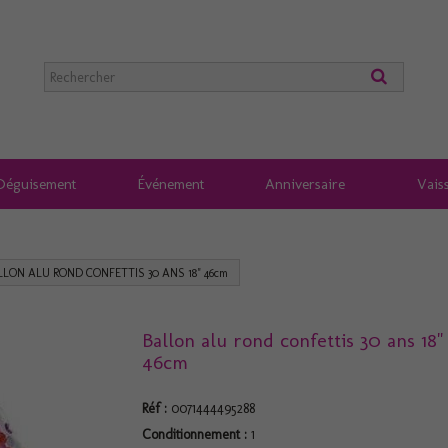
Déguisement
Événement
Anniversaire
Vaiss
LLON ALU ROND CONFETTIS 30 ANS 18" 46cm
Ballon alu rond confettis 30 ans 18"
46cm
Réf :
0071444495288
Conditionnement :
1