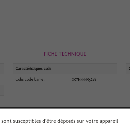
FICHE TECHNIQUE
Caractéristiques colis
Colis code barre :
0071444495288
s sont susceptibles d’être déposés sur votre appareil