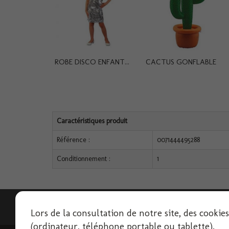
ROBE DISCO ENFANT...
CACTUS GONFLABLE
Caractéristiques produit
Référence :
0071444495288
Conditionnement :
1
Lettre d'informations
Lors de la consultation de notre site, des cookie
(ordinateur, téléphone portable ou tablette).