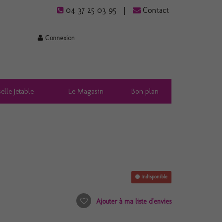
04 37 25 03 95
Contact
Connexion
elle Jetable
Le Magasin
Bon plan
Indisponible
Ajouter à ma liste d'envies