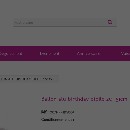
Déguisement
Événement
Anniversaire
Vaiss
LLON ALU BIRTHDAY ETOILE 20" 51cm
Ballon alu birthday etoile 20" 51cm
Réf :
0071444913003
Conditionnement :
1