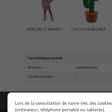
ROBE DISCO ENFANT...
CACTUS GONFLABLE
Caractéristiques produit
Référence :
0071444913003
Conditionnement :
1
Lettre d'informations
Lors de la consultation de notre site, des cookie
(ordinateur, téléphone portable ou tablette).