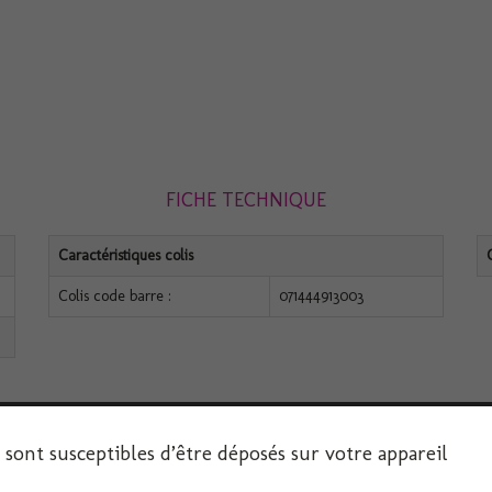
FICHE TECHNIQUE
Caractéristiques colis
Colis code barre :
071444913003
s sont susceptibles d’être déposés sur votre appareil