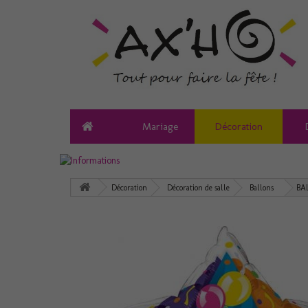
Mariage
Décoration
Décoration
Décoration de salle
Ballons
BA