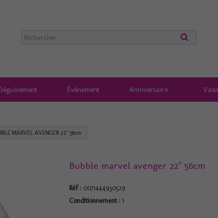
Déguisement
Événement
Anniversaire
Vaiss
BBLE MARVEL AVENGER 22" 56cm
Bubble marvel avenger 22" 56cm
Réf :
0071444930529
Conditionnement :
1