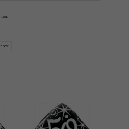
llon.
terest