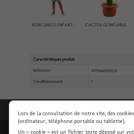
ROBE DISCO ENFANT...
CACTUS GONFLABLE
Caractéristiques produit
Référence :
0071444930529
Conditionnement :
1
Lettre d'informations
Lors de la consultation de notre site, des cookie
(ordinateur, téléphone portable ou tablette).
Un « cookie » est un fichier texte déposé sur votre