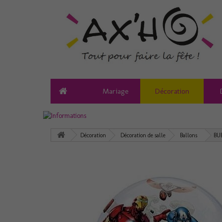
Mariage
Décoration
Décoration
Décoration de salle
Ballons
BU