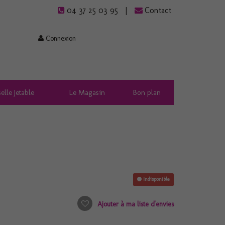
04 37 25 03 95
Contact
Connexion
elle Jetable
Le Magasin
Bon plan
Indisponible
Ajouter à ma liste d'envies