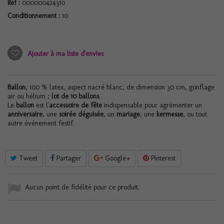
Réf :
000000424310
Conditionnement :
10
Ajouter à ma liste d'envies
Ballon
, 100 % latex, aspect nacré blanc, de dimension 30 cm, gonflage
air ou hélium ;
lot de 10 ballons
.
Le
ballon
est l'
accessoire de fête
indispensable pour agrémenter un
anniversaire
, une
soirée déguisée
, un
mariage
, une
kermesse
, ou tout
autre événement festif.
Tweet
Partager
Google+
Pinterest
Aucun point de fidélité pour ce produit.