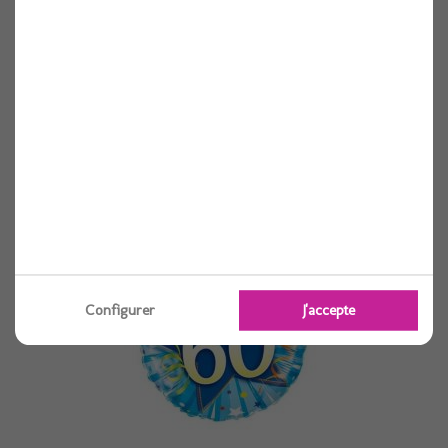
Ballon alu rond birthday 40 etoile bleu...
1 pièces
Voir
Configurer
J'accepte